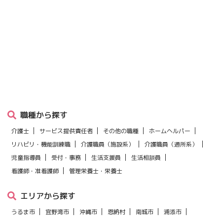
職種から探す
介護士
サービス提供責任者
その他の職種
ホームヘルパー
リハビリ・機能訓練職
介護職員（施設系）
介護職員（通所系）
児童指導員
受付・事務
生活支援員
生活相談員
看護師・准看護師
管理栄養士・栄養士
エリアから探す
うるま市
宜野湾市
沖縄市
恩納村
南城市
浦添市