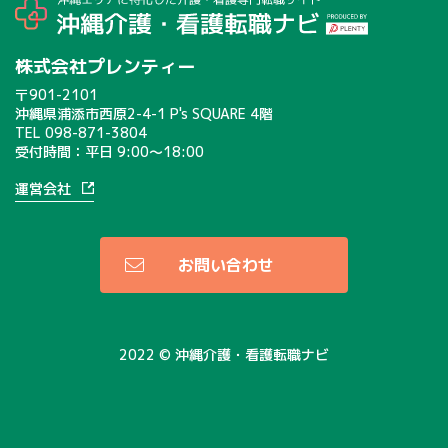
有料サービスにおいて、ユーザーに利用料金を請求するため
上記の利用目的に付随する目的
株式会社プレンティー
第4条（利用目的の変更）
〒901-2101
沖縄県浦添市西原2-4-1 P's SQUARE 4階
当事務所は、利用目的が変更前と関連性を有すると合理的に認
TEL
098-871-3804
受付時間：平日 9:00〜18:00
められる場合に限り、個人情報の利用目的を変更するものとし
ます。
運営会社
利用目的の変更を行った場合には、変更後の目的について、当
社所定の方法により、ユーザーに通知し、または本ウェブサイ
ト上に公表するものとします。
お問い合わせ
第5条（個人情報の第三者提供）
当事務所は、次に掲げる場合を除いて、あらかじめユーザーの
2022 © 沖縄介護・看護転職ナビ
同意を得ることなく、第三者に個人情報を提供することはあり
ません。ただし、個人情報保護法その他の法令で認められる場
合を除きます。
人の生命、身体または財産の保護のために必要がある場合であ