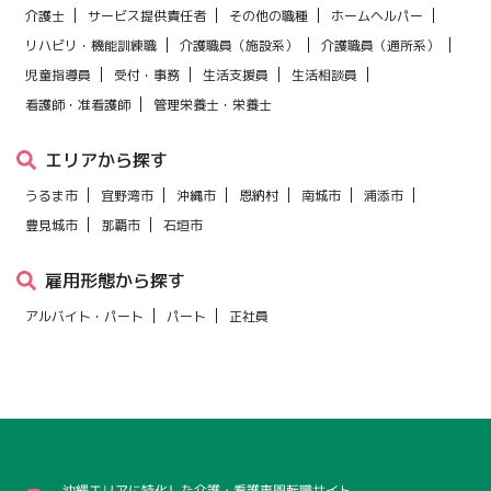
介護士
サービス提供責任者
その他の職種
ホームヘルパー
下、｢提携先｣といいます。）などから収集することがありま
リハビリ・機能訓練職
介護職員（施設系）
介護職員（通所系）
す。
児童指導員
受付・事務
生活支援員
生活相談員
第3条（個人情報を収集・利用する目的）
看護師・准看護師
管理栄養士・栄養士
当事務所が個人情報を収集・利用する目的は、以下のとおりで
エリアから探す
す。
当事務所サービスの提供・運営のため
うるま市
宜野湾市
沖縄市
恩納村
南城市
浦添市
ユーザーからのお問い合わせに回答するため（本人確認を行う
豊見城市
那覇市
石垣市
ことを含む）
ユーザーが利用中のサービスの新機能、更新情報、キャンペー
雇用形態から探す
ン等及び当社が提供する他のサービスの案内のメールを送付す
アルバイト・パート
パート
正社員
るため
メンテナンス、重要なお知らせなど必要に応じたご連絡のため
利用規約に違反したユーザーや、不正・不当な目的でサービス
を利用しようとするユーザーの特定をし、ご利用をお断りする
ため
ユーザーにご自身の登録情報の閲覧や変更、削除、ご利用状況
の閲覧を行っていただくため