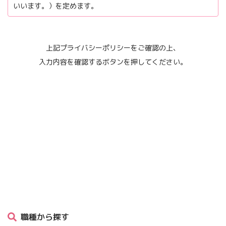
いいます。）を定めます。
第1条（個人情報）
「個人情報」とは、個人情報保護法にいう「個人情報」を指す
上記プライバシーポリシーをご確認の上、
ものとし、生存する個人に関する情報であって、当該情報に含
入力内容を確認するボタンを押してください。
まれる氏名、生年月日、住所、電話番号、連絡先その他の記述
等により特定の個人を識別できる情報及び容貌、指紋、声紋に
かかるデータ、及び健康保険証の保険者番号などの当該情報単
体から特定の個人を識別できる情報（個人識別情報）を指しま
す。
第2条（個人情報の収集方法）
当事務所は、ユーザーが利用登録をする際に氏名、生年月日、
住所、電話番号、メールアドレス、銀行口座番号、クレジット
カード番号、運転免許証番号などの個人情報をお尋ねすること
があります。また、ユーザーと提携先などとの間でなされたユ
ーザーの個人情報を含む取引記録や決済に関する情報を,当社の
職種から探す
提携先（情報提供元、広告主、広告配信先などを含みます。以