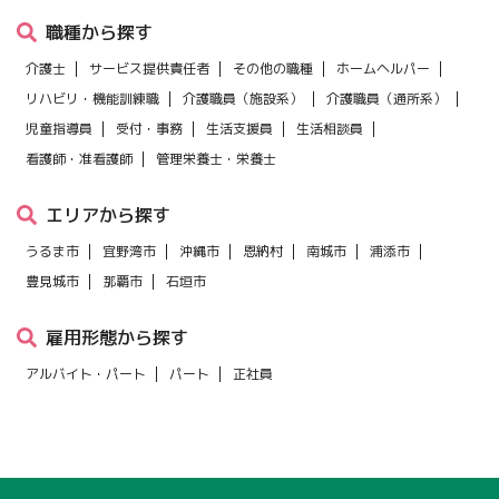
職種から探す
介護士
サービス提供責任者
その他の職種
ホームヘルパー
リハビリ・機能訓練職
介護職員（施設系）
介護職員（通所系）
児童指導員
受付・事務
生活支援員
生活相談員
看護師・准看護師
管理栄養士・栄養士
エリアから探す
うるま市
宜野湾市
沖縄市
恩納村
南城市
浦添市
豊見城市
那覇市
石垣市
雇用形態から探す
アルバイト・パート
パート
正社員