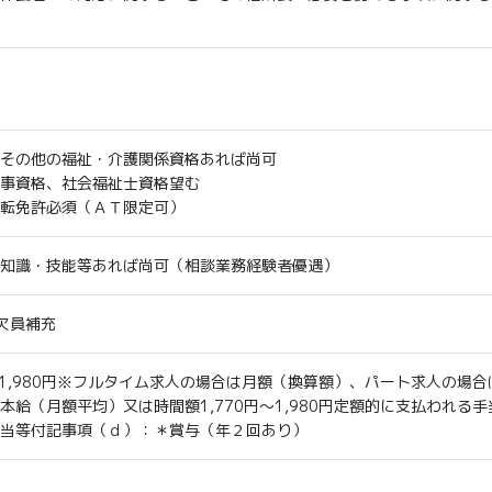
て
その他の福祉・介護関係資格
あれば尚可
事資格、社会福祉士資格望む
転免許必須（ＡＴ限定可）
知識・技能等あれば尚可
（相談業務経験者優遇）
欠員補充
1,980円
※フルタイム求人の場合は月額（換算額）、パート求人の場合
本給（月額平均）又は時間額1,770円〜1,980円
定額的に支払われる手
当等付記事項（ｄ）：
＊賞与（年２回あり）