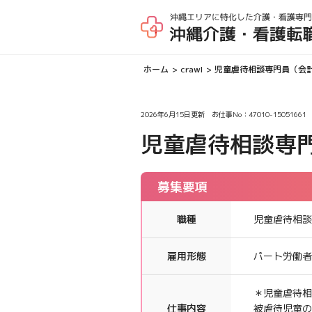
ホーム
crawl
児童虐待相談専門員（会
2026年6月15日
更新 お仕事No：47010-15051661
児童虐待相談専
募集要項
職種
児童虐待相談
雇用形態
パート労働者
＊児童虐待相
仕事内容
被虐待児童の