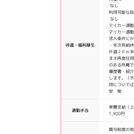
なし
利用可能な託
なし
マイカー通勤
マイカー通勤
求人条件にか
待遇・福利厚生
・年次有給休
片道２Ｋｍ未
まえ再度任用
のある所属で
履歴書・紹
します。（不
用について
安 宛
実費支給（上
通勤手当
1,900円
賞与制度の有