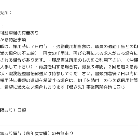
児所：
：
可
駐車場の有無あり
かる特記事項：
暇は、採用時に７日付与 ・通勤費用相当額は、職員の通勤手当との均
満の場合は不支給）・再度の任用は、再び公募による求人がある場合に
される場合があります。・履歴書は所定のものをご利用下さい。（沖縄
入手して下さい）・再度任用する場合有。最長３年間。２回を超える再
介状・職務経歴書を郵送又は持参してくだ さい。書類到着後７日以内
採用時に書類の返却を希望する場合は、切手を貼付 のうえ返信用封筒
は、希望に添えない場合もあります【郵送先】事業所所在地に同じ
限あり）
日額
無あり
賞与（前年度実績）の有無あり