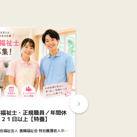
介護職【デイサービ
訪問看護ステーション う
護福祉士・正規職員／年間休
介護職【デイサービス】
１２１日以上【特養】
沖縄県国頭郡恩納村恩納2
会福祉法人 善隣福祉会 特別養護老人ホー
時給1,325円（基本給1,