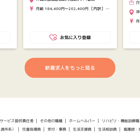
ム
介
月給 184,400円〜202,400円 ［内訳］ ・
以
沖
基本給 167,900円 ～ 185,900円 ・処遇
月
改善手当 7,500円 ・特定処遇改善手当
1
9,000円 ・夜勤勤務手当 1回4,500円
総
（月4〜6回分含む） ※試用期間あり (3ヶ
お気に入り登録
善
月)、試用期間中の労働条件：同条件
9
新着求人をもっと見る
サービス提供責任者
その他の職種
ホームヘルパー
リハビリ・機能訓練職
（通所系）
児童指導員
受付・事務
生活支援員
生活相談員
看護師・