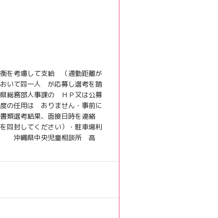
無料転職サポート申込み
衡を考慮して支給 （通勤距離が
おいて同一人 が応募し選考を踏
県総務部人事課の ＨＰ又は公募
度の任用は ありません・事前に
に書類選考結果、面接日時を連絡
を同封してください）・駐車場利
 沖縄県中央児童相談所 高