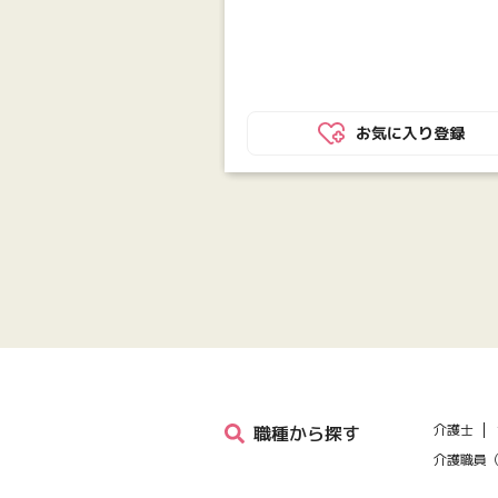
正規職員／年間休日１２１日
50円）
伊佐3丁目26-8
00円〜224,200円（基本給
〜197,200円）※夜勤手当含む
200円〜251,200円・処遇改
お気に入り登録
お気に入り登録
00円・特定処遇改善手当：
,000円
介護士
職種から探す
介護職員