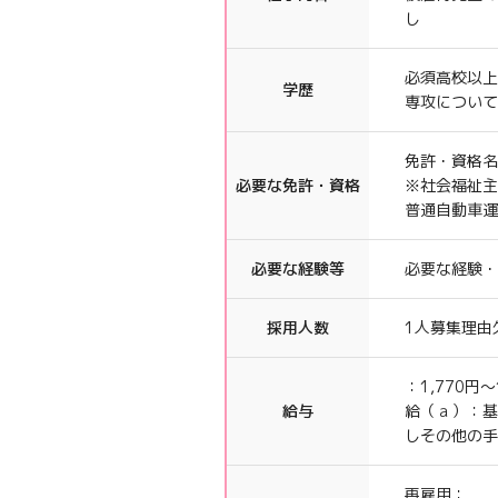
し
必須
高校以上
学歴
専攻につい
免許・資格名
必要な免許・資格
※社会福祉主
普通自動車運
必要な経験等
必要な経験・
採用人数
1人
募集理由
：
1,770円〜
給与
給（ａ）：
基
し
その他の手
再雇用：