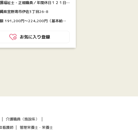
 愛誠園
護福祉士・正規職員／年間休日１２１日
50円）
上【特養】
縄県宜野湾市伊佐3丁目26-8
額 191,200円〜224,200円（基本給
73,200円〜197,200円）※夜勤手当含む
支給：209,200円〜251,200円・処遇改
お気に入り登録
お気に入
手当：9,000円・特定処遇改善手当：
,000円〜18,000円
介護職員（施設系）
准看護師
管理栄養士・栄養士