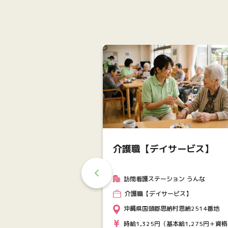
介護職【デイサービス】
訪問看護ステーション うんな
・正規職員／年間休
介護職【デイサービス】
以上【特養】
沖縄県国頭郡恩納村恩納2514番地
 善隣福祉会 特別養護老人ホー
時給1,325円（基本給1,275円＋資