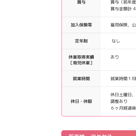
賞与
賞与（前年度
賞与金額計 
加入保険等
雇用保険，公
定年制
なし
休業取得実績
あり
［育児休業］
就業時間
就業時間１8時
休日土曜日，
休日・休暇
調整あり
６ヶ月経過後