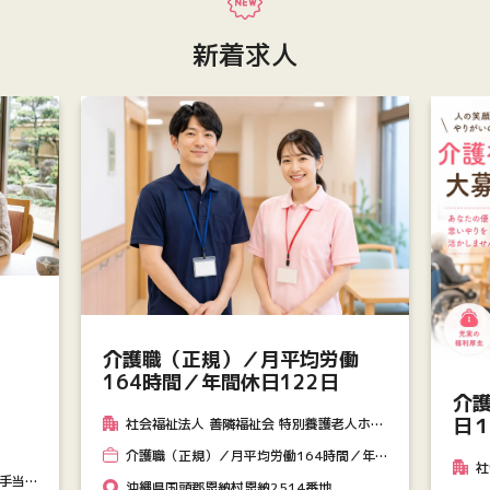
新着求人
介護職（正規）／月平均労働
164時間／年間休日122日
介
日
社会福祉法人 善隣福祉会 特別養護老人ホ一
ム 愛誠園
介護職（正規）／月平均労働164時間／年
社
間休日122日
格手当
沖縄県国頭郡恩納村恩納2514番地