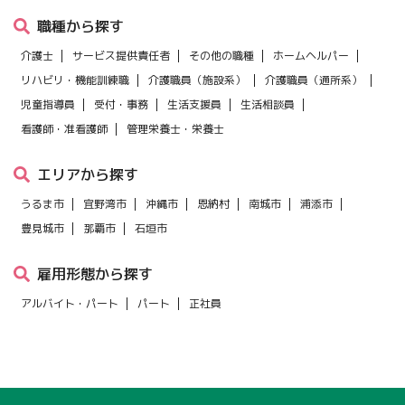
職種から探す
介護士
サービス提供責任者
その他の職種
ホームヘルパー
リハビリ・機能訓練職
介護職員（施設系）
介護職員（通所系）
児童指導員
受付・事務
生活支援員
生活相談員
看護師・准看護師
管理栄養士・栄養士
エリアから探す
うるま市
宜野湾市
沖縄市
恩納村
南城市
浦添市
豊見城市
那覇市
石垣市
雇用形態から探す
アルバイト・パート
パート
正社員