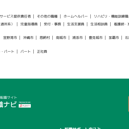
サービス提供責任者
その他の職種
ホームヘルパー
リハビリ・機能訓練職
（通所系）
児童指導員
受付・事務
生活支援員
生活相談員
看護師・
宜野湾市
沖縄市
恩納村
南城市
浦添市
豊見城市
那覇市
石
ト・パート
パート
正社員