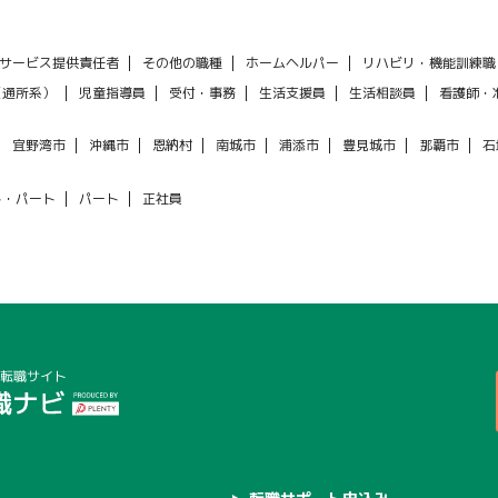
サービス提供責任者
その他の職種
ホームヘルパー
リハビリ・機能訓練職
（通所系）
児童指導員
受付・事務
生活支援員
生活相談員
看護師・
宜野湾市
沖縄市
恩納村
南城市
浦添市
豊見城市
那覇市
石
ト・パート
パート
正社員