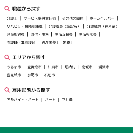
職種から探す
介護士
サービス提供責任者
その他の職種
ホームヘルパー
リハビリ・機能訓練職
介護職員（施設系）
介護職員（通所系）
児童指導員
受付・事務
生活支援員
生活相談員
看護師・准看護師
管理栄養士・栄養士
エリアから探す
うるま市
宜野湾市
沖縄市
恩納村
南城市
浦添市
豊見城市
那覇市
石垣市
雇用形態から探す
アルバイト・パート
パート
正社員